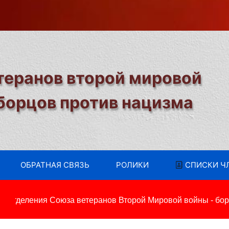
теранов второй мировой
 борцов против нацизма
ОБРАТНАЯ СВЯЗЬ
РОЛИКИ
СПИСКИ Ч
тделения Союза ветеранов Второй Мировой войны - борцо