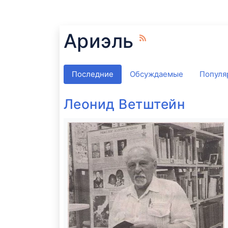
Ариэль
Последние
Обсуждаемые
Популя
Леонид Ветштейн