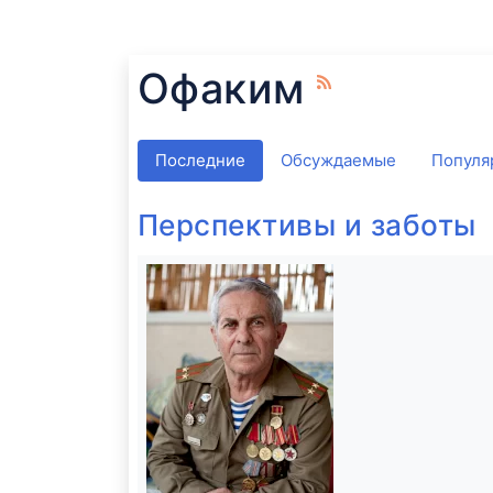
Офаким
Последние
Обсуждаемые
Популя
Перспективы и заботы