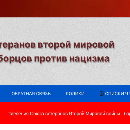
теранов второй мировой
 борцов против нацизма
ОБРАТНАЯ СВЯЗЬ
РОЛИКИ
СПИСКИ Ч
 отделения Союза ветеранов Второй Мировой войны - борц