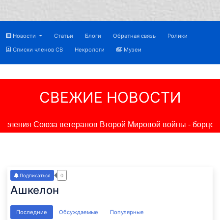
Новости
Статьи
Блоги
Обратная связь
Ролики
Списки членов СВ
Некрологи
Музеи
СВЕЖИЕ НОВОСТИ
ления Союза ветеранов Второй Мировой войны - борцов п
Подписаться
0
Ашкелон
Последние
Обсуждаемые
Популярные