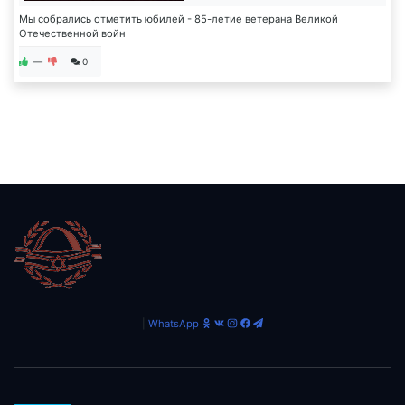
Мы собрались отметить юбилей - 85-летие ветерана Великой
Отечественной войн
—
0
|
WhatsApp