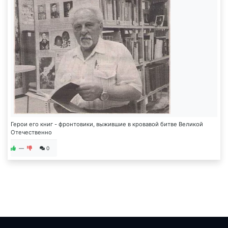
Герои его книг - фронтовики, выжившие в кровавой битве Великой
Отечественно
—
0