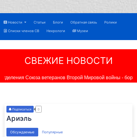
Новости
Статьи
Блоги
Обратная связь
Ролики
Списки членов СВ
Некрологи
Музеи
СВЕЖИЕ НОВОСТИ
тделения Союза ветеранов Второй Мировой войны - борцов
Подписаться
0
Ариэль
ие
Обсуждаемые
Популярные