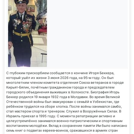
С глубоким прискорбием сообщается о кончине Игоря Беккера,
который ушёл из жизни 3 июня 2026 года, на 95‑м году. Он был
многолетним членом комитета отделения Союза ветеранов в городе
Кирьят‑Бялик, почётным гражданином города и председателем
городского объединения выживших в Холокосте. Биография Игорь
Беккер родился 19 января 1932 года в Молдавии. Во время Великой
Отечественной войны был эвакуирован с семьёй в Узбекистан, где
ребёнком трудился на сборе хлопка. После войны занимался самбо,
стал мастером спорта и тренером. Служил в Вооружённых Силах. В
Израиль приехал в 1995 году. С момента репатриации активно и
целеустремлённо занимался военно‑патриотическим и спортивным
воспитанием молодёжи. Вклад в сохранение памяти Им было написано
семь книг о подвигах евреев‑воинов, сражавшихся в армиях стран