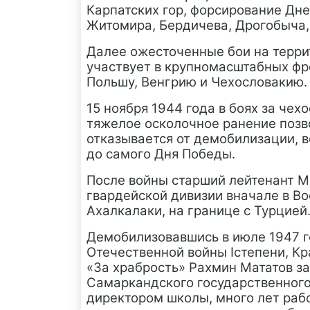
Карпатских гор, форсирование Дне
Житомира, Бердичева, Дрогобыча
Далее ожесточенные бои на терри
участвует в крупномасштабных фр
Польшу, Венгрию и Чехословакию.
15 ноября 1944 года в боях за че
тяжелое осколочное ранение позво
отказывается от демобилизации, в
до самого Дня Победы.
После войны старший лейтенант М
гвардейской дивизии вначале в Во
Ахалкалаки, на границе с Турцией
Демобилизовавшись в июле 1947 го
Отечественной войны
I
степени, К
«За храбрость» Рахмин Мататов з
Самаркандского государственного
директором школы, много лет раб