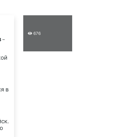
676
В
–
кой
я в
ск.
ю