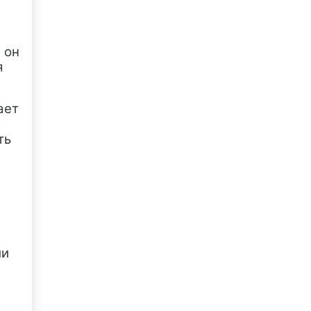
 он
я
ает
ть
ии