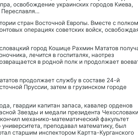
пра, освобождение украинских городов Киева,
, Переславля…
тории стран Восточной Европы. Вместе с полком
онтовых операциях советских войск, освобожда
хословацкий город Кошице Рахмин Мататов получ
ночника, лечится в госпиталях, наотрез
озвращается в родной полк и продолжает воева
ататов продолжает службу в составе 24-й
сточной Пруссии, затем в грузинском городе
.
да, гвардии капитан запаса, кавалер орденов
расной Звезды и медали президента Чехословак
акончил механико-математический факультет
 университета, преподавал математику, был
отал старшим инспектором Картта-Курганского