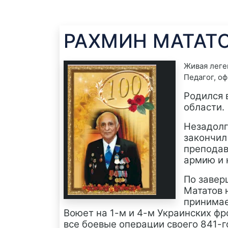
РАХМИН МАТАТ
Живая леге
Педагог, оф
Родился 
области.
Незадолг
закончил
преподав
армию и 
По завер
Мататов 
принимае
Воюет на 1-м и 4-м Украинских ф
все боевые операции своего 841-г