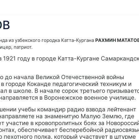
ОВ
нда из узбекского городка Катта-Кургана
РАХМИН МАТАТО
ицер, патриот.
в 1921 году в городе Катта-Кургане Самаркандс
о до начала Великой Отечественной войны
 в городе Коканде педагогический техникум и
ал в школе. В начале сорок третьего призываетс
направляется в Воронежское военное училище.
шении учебы командир радио взвода лейтенант
направляете на знаменитую Малую Землю, где
т участие в кровопролитных боях за Новороссий
ронтах, обеспечивает бесперебойной радиосвязь
о пехотного полка, который участвует в штурме