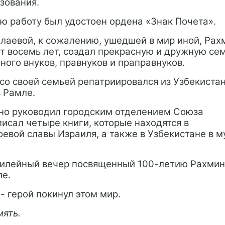
зования.
ю работу был удостоен ордена «Знак Почета».
Алаевой, к сожалению, ушедшей в мир иной, Рах
т восемь лет, создал прекрасную и дружную се
ного внуков, правнуков и праправнуков.
со своей семьей репатриировался из Узбекистан
 Рамле.
шно руководил городским отделением Союза
писал четыре книги, которые находятся в
оевой славы Израиля, а также в Узбекистане в м
юбилейный вечер посвященный 100-летию Рахми
ле.
н- герой покинул этом мир.
мять.