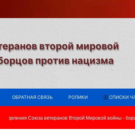
теранов второй мировой
 борцов против нацизма
ОБРАТНАЯ СВЯЗЬ
РОЛИКИ
СПИСКИ Ч
тделения Союза ветеранов Второй Мировой войны - борцов