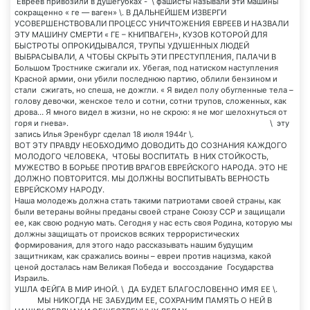
Евреев привозили в душегубках - \ фашисты называли эти машины
сокращенно « ге — ваген» \. В ДАЛЬНЕЙШЕМ ИЗВЕРГИ
УСОВЕРШЕНСТВОВАЛИ ПРОЦЕСС УНИЧТОЖЕНИЯ ЕВРЕЕВ И НАЗВАЛИ
ЭТУ МАШИНУ СМЕРТИ « ГЕ – КНИПВАГЕН», КУЗОВ КОТОРОЙ ДЛЯ
БЫСТРОТЫ ОПРОКИДЫВАЛСЯ, ТРУПЫ УДУШЕННЫХ ЛЮДЕЙ
ВЫБРАСЫВАЛИ, А ЧТОБЫ СКРЫТЬ ЭТИ ПРЕСТУПЛЕНИЯ, ПАЛАЧИ В
Большом Тростнике сжигали их. Убегая, под натиском наступления
Красной армии, они убили последнюю партию, облили бензином и
стали сжигать, но спеша, не дожгли. « Я видел полу обугленные тела –
голову девочки, женское тело и сотни, сотни трупов, сложенных, как
дрова… Я много видел в жизни, но не скрою: я не мог шелохнуться от
горя и гнева». \ эту
запись Илья Эренбург сделал 18 июля 1944г \.
ВОТ ЭТУ ПРАВДУ НЕОБХОДИМО ДОВОДИТЬ ДО СОЗНАНИЯ КАЖДОГО
МОЛОДОГО ЧЕЛОВЕКА, ЧТОБЫ ВОСПИТАТЬ В НИХ СТОЙКОСТЬ,
МУЖЕСТВО В БОРЬБЕ ПРОТИВ ВРАГОВ ЕВРЕЙСКОГО НАРОДА. ЭТО НЕ
ДОЛЖНО ПОВТОРИТСЯ. МЫ ДОЛЖНЫ ВОСПИТЫВАТЬ ВЕРНОСТЬ
ЕВРЕЙСКОМУ НАРОДУ.
Наша молодежь должна стать такими патриотами своей страны, как
были ветераны войны преданы своей стране Союзу ССР и защищали
ее, как свою родную мать. Сегодня у нас есть своя Родина, которую мы
должны защищать от происков всяких террористических
формирования, для этого надо рассказывать нашим будущим
защитникам, как сражались воины – евреи против нацизма, какой
ценой досталась нам Великая Победа и воссоздание Государства
Израиль.
УШЛА ФЕЙГА В МИР ИНОЙ. \ ДА БУДЕТ БЛАГОСЛОВЕННО ИМЯ ЕЕ \.
МЫ НИКОГДА НЕ ЗАБУДИМ ЕЕ, СОХРАНИМ ПАМЯТЬ О НЕЙ В