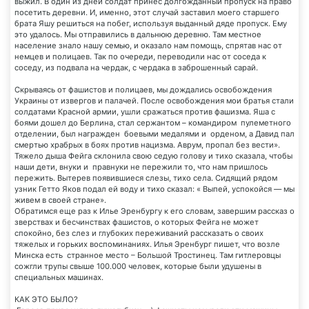
выжил. В один из дней солдат принёс долгожданный пропуск на право
посетить деревни. И, именно, этот случай заставил моего старшего
брата Яшу решиться на побег, используя выданный дяде пропуск. Ему
это удалось. Мы отправились в дальнюю деревню. Там местное
население знало нашу семью, и оказало нам помощь, спрятав нас от
немцев и полицаев. Так по очереди, переводили нас от соседа к
соседу, из подвала на чердак, с чердака в заброшенный сарай.
Скрываясь от фашистов и полицаев, мы дождались освобождения
Украины от извергов и палачей. После освобождения мои братья стали
солдатами Красной армии, ушли сражаться против фашизма. Яша с
боями дошел до Берлина, стал сержантом – командиром пулеметного
отделении, был награжден боевыми медалями и орденом, а Давид пал
смертью храбрых в боях против нацизма. Аврум, пропал без вести».
Тяжело дыша Фейга склонила свою седую голову и тихо сказала, чтобы
наши дети, внуки и правнуки не пережили то, что нам пришлось
пережить. Вытерев появившиеся слезы, тихо села. Сидящий рядом
узник Гетто Яков подал ей воду и тихо сказал: « Выпей, успокойся — мы
живем в своей стране».
Обратимся еще раз к Илье Эренбургу к его словам, завершим рассказ о
зверствах и бесчинствах фашистов, о которых Фейга не может
спокойно, без слез и глубоких переживаний рассказать о своих
тяжелых и горьких воспоминаниях. Илья Эренбург пишет, что возле
Минска есть странное место – Большой Тростинец. Там гитлеровцы
сожгли трупы свыше 100.000 человек, которые были удушены в
специальных машинах.
КАК ЭТО БЫЛО?