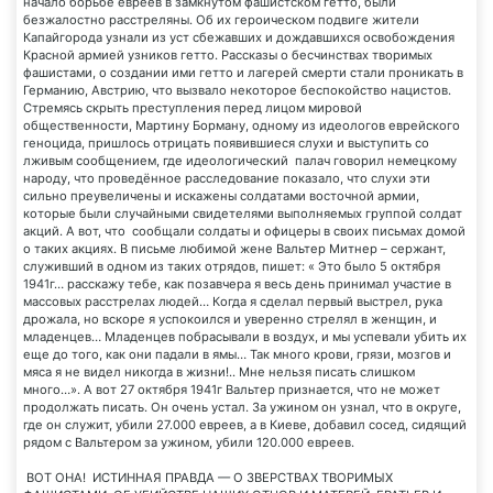
начало борьбе евреев в замкнутом фашистском гетто, были
безжалостно расстреляны. Об их героическом подвиге жители
Капайгорода узнали из уст сбежавших и дождавшихся освобождения
Красной армией узников гетто. Рассказы о бесчинствах творимых
фашистами, о создании ими гетто и лагерей смерти стали проникать в
Германию, Австрию, что вызвало некоторое беспокойство нацистов.
Стремясь скрыть преступления перед лицом мировой
общественности, Мартину Борману, одному из идеологов еврейского
геноцида, пришлось отрицать появившиеся слухи и выступить со
лживым сообщением, где идеологический палач говорил немецкому
народу, что проведённое расследование показало, что слухи эти
сильно преувеличены и искажены солдатами восточной армии,
которые были случайными свидетелями выполняемых группой солдат
акций. А вот, что сообщали солдаты и офицеры в своих письмах домой
о таких акциях. В письме любимой жене Вальтер Митнер – сержант,
служивший в одном из таких отрядов, пишет: « Это было 5 октября
1941г… расскажу тебе, как позавчера я весь день принимал участие в
массовых расстрелах людей… Когда я сделал первый выстрел, рука
дрожала, но вскоре я успокоился и уверенно стрелял в женщин, и
младенцев… Младенцев побрасывали в воздух, и мы успевали убить их
еще до того, как они падали в ямы… Так много крови, грязи, мозгов и
мяса я не видел никогда в жизни!.. Мне нельзя писать слишком
много…». А вот 27 октября 1941г Вальтер признается, что не может
продолжать писать. Он очень устал. За ужином он узнал, что в округе,
где он служит, убили 27.000 евреев, а в Киеве, добавил сосед, сидящий
рядом с Вальтером за ужином, убили 120.000 евреев.
ВОТ ОНА! ИСТИННАЯ ПРАВДА — О ЗВЕРСТВАХ ТВОРИМЫХ