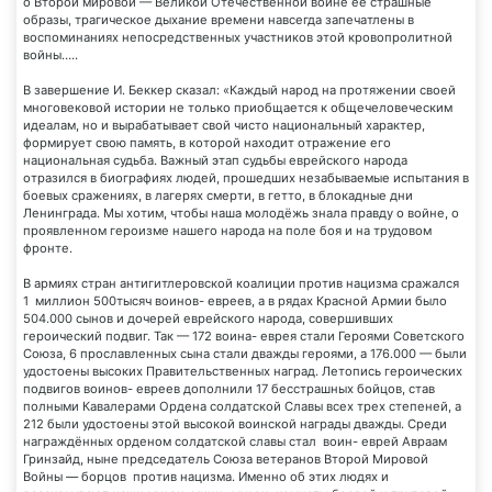
о Второй мировой — Великой Отечественной войне ее страшные
образы, трагическое дыхание времени навсегда запечатлены в
воспоминаниях непосредственных участников этой кровопролитной
войны…..
В завершение И. Беккер сказал: «Каждый народ на протяжении своей
многовековой истории не только приобщается к общечеловеческим
идеалам, но и вырабатывает свой чисто национальный характер,
формирует свою память, в которой находит отражение его
национальная судьба. Важный этап судьбы еврейского народа
отразился в биографиях людей, прошедших незабываемые испытания в
боевых сражениях, в лагерях смерти, в гетто, в блокадные дни
Ленинграда. Мы хотим, чтобы наша молодёжь знала правду о войне, о
проявленном героизме нашего народа на поле боя и на трудовом
фронте.
В армиях стран антигитлеровской коалиции против нацизма сражался
1 миллион 500тысяч воинов- евреев, а в рядах Красной Армии было
504.000 сынов и дочерей еврейского народа, совершивших
героический подвиг. Так — 172 воина- еврея стали Героями Советского
Союза, 6 прославленных сына стали дважды героями, а 176.000 — были
удостоены высоких Правительственных наград. Летопись героических
подвигов воинов- евреев дополнили 17 бесстрашных бойцов, став
полными Кавалерами Ордена солдатской Славы всех трех степеней, а
212 были удостоены этой высокой воинской награды дважды. Среди
награждённых орденом солдатской славы стал воин- еврей Авраам
Гринзайд, ныне председатель Союза ветеранов Второй Мировой
Войны — борцов против нацизма. Именно об этих людях и