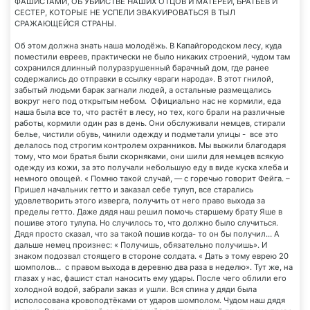
ФАШИСТАМИ, ОБ УБИЙСТВЕ НАШИХ ОТЦОВ И МАТЕРЕЙ, БРАТЬЕВ И
СЕСТЕР, КОТОРЫЕ НЕ УСПЕЛИ ЭВАКУИРОВАТЬСЯ В ТЫЛ
СРАЖАЮЩЕЙСЯ СТРАНЫ.
Об этом должна знать наша молодёжь. В Капайгородском лесу, куда
поместили евреев, практически не было никаких строений, чудом там
сохранился длинный полуразрушенный барачный дом, где ранее
содержались до отправки в ссылку «враги народа». В этот гнилой,
забытый людьми барак загнали людей, а остальные размещались
вокруг него под открытым небом. Официально нас не кормили, еда
наша была все то, что растёт в лесу, но тех, кого брали на различные
работы, кормили один раз в день. Они обслуживали немцев, стирали
белье, чистили обувь, чинили одежду и подметали улицы - все это
делалось под строгим контролем охранников. Мы выжили благодаря
тому, что мои братья были скорняками, они шили для немцев всякую
одежду из кожи, за это получали небольшую еду в виде куска хлеба и
немного овощей. « Помню такой случай, — с горечью говорит Фейга. –
Пришел начальник гетто и заказал себе тулуп, все старались
удовлетворить этого изверга, получить от него право выхода за
пределы гетто. Даже дядя наш решил помочь старшему брату Яше в
пошиве этого тулупа. Но случилось то, что должно было случиться.
Дядя просто сказал, что за такой пошив когда- то он бы получил… А
дальше немец произнес: « Получишь, обязательно получишь». И
знаком подозвал стоящего в стороне солдата. « Дать э тому еврею 20
шомполов… с правом выхода в деревню два раза в неделю». Тут же, на
глазах у нас, фашист стал наносить ему удары. После чего облили его
холодной водой, забрали заказ и ушли. Вся спина у дяди была
исполосована кровоподтёками от ударов шомполом. Чудом наш дядя