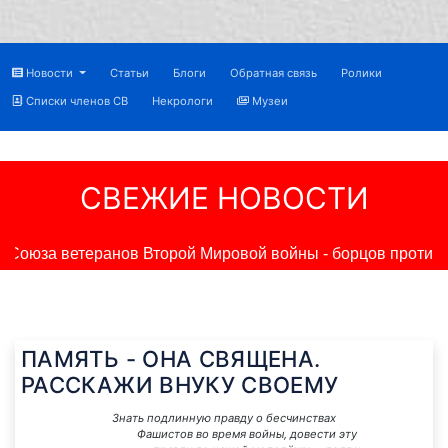
Новости
Статьи
Блоги
Обратная связь
Ролики
Списки членов СВ
Некрологи
Музеи
СВЕЖИЕ НОВОСТИ
оюза ветеранов Второй Мировой войны - борцов против н
ПАМЯТЬ - ОНА СВЯЩЕНА.
РАССКАЖИ ВНУКУ СВОЕМУ
Знать подлинную правду о бесчинствах
Фашистов во время войны, довести эту