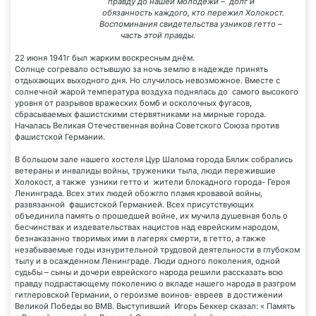
правду до нашей молодёжи – долг и
обязанность каждого, кто пережил Холокост.
Воспоминания свидетельства узников гетто –
часть этой правды.
22 июня 1941г был жарким воскресным днём.
Солнце согревало остывшую за ночь землю в надежде принять
отдыхающих выходного дня. Но случилось невозможное. Вместе с
солнечной жарой температура воздуха поднялась до самого высокого
уровня от разрывов вражеских бомб и осколочных фугасов,
сбрасываемых фашистскими стервятниками на мирные города.
Началась Великая Отечественная война Советского Союза против
фашистской Германии.
В большом зале нашего хостеля Цур Шалома города Бялик собрались
ветераны и инвалиды войны, труженики тыла, люди пережившие
Холокост, а также узники гетто и жители блокадного города- Героя
Ленинграда. Всех этих людей обожгло пламя кровавой войны,
развязанной фашистской Германией. Всех присутствующих
объединила память о прошедшей войне, их мучила душевная боль о
бесчинствах и издевательствах нацистов над еврейским народом,
безнаказанно творимых ими в лагерях смерти, в гетто, а также
незабываемые годы изнурительной трудовой деятельности в глубоком
тылу и в осажденном Ленинграде. Люди одного поколения, одной
судьбы – сыны и дочери еврейского народа решили рассказать всю
правду подрастающему поколению о вкладе нашего народа в разгром
гитлеровской Германии, о героизме воинов- евреев в достижении
Великой Победы во ВМВ. Выступивший Игорь Беккер сказал: « Память