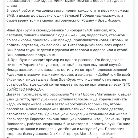
рассказывают наши музеи, мини- музеи, комнаты боевой и трудовой
славы.
В своей работе мы ценим выступления каждого, кто пережил ужасы
ВМВ, и дожил до радостного дня Великой Победы над нацизмом, и
сумел вернуться на своею историческую Родину – Эрец Исраэл.
Илья Эренбург в своём дневнике 16 ноября 1943г записал, что,
отступая, фашисты убивают людей – женщин, подростков, стариков…
Ко всей крови, пролитой ими прежде, прибавляется новая. Огромные
области опустели, как лес осенью. Гитлеровцы убивали всех евреев.
Они брали грудных детей и ударяли их головой о дерево или о столб.
Они закапывали полуживых….
И. Эренбург приводит пример из одного рассказа. Он беседовал с
жителем Украины Чепуренко, который поведал ему такой случай.
Немцы заставили его засыпать могилу, из которой поднялся ездовой
Рудерман с глазами, налитыми кровью, и закричал: « Добей!». « Во всей
Украине, - пишет далее Илья Эренбург, — очищенной от немцев, не
осталось больше одной сотни евреев, которые прятались в лесах. ЭТО
УБИЙСТВО НАРОДА».
Давайте послушаем, что рассказала Фейга \ Броня \ Мительман, бывшая
узница гетто, приглушенным, усталым голосом: « Да, горечь смягчать
надо, но пережитое нами в гетто необходимо вспоминать, чтобы
рассказать нашей молодежи». Фейга отлично помнит свое детство,
отрочество и юность. До немецкой оккупации Украины семья жила в
Капайгороде Барского района Виницкой области. Отец, Зализняк Герш
Янкелевич, работал скорняком, был мастером – золотые руки. Он шил
тулупы, кожанки и специальную тёплую и мягкую обувь. Профессия
скорняка была уважаемой в Капайгороде. Мать Зализняк Маня