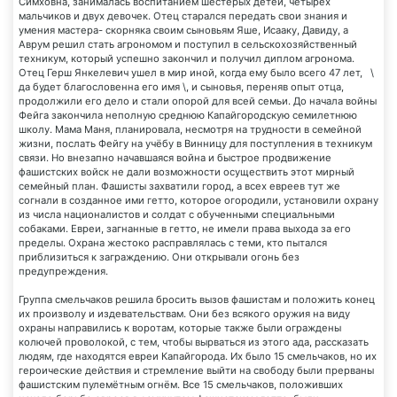
Симховна, занималась воспитанием шестерых детей, четырёх
мальчиков и двух девочек. Отец старался передать свои знания и
умения мастера- скорняка своим сыновьям Яше, Исааку, Давиду, а
Аврум решил стать агрономом и поступил в сельскохозяйственный
техникум, который успешно закончил и получил диплом агронома.
Отец Герш Янкелевич ушел в мир иной, когда ему было всего 47 лет, \
да будет благословенна его имя \, и сыновья, переняв опыт отца,
продолжили его дело и стали опорой для всей семьи. До начала войны
Фейга закончила неполную среднюю Капайгородскую семилетнюю
школу. Мама Маня, планировала, несмотря на трудности в семейной
жизни, послать Фейгу на учёбу в Винницу для поступления в техникум
связи. Но внезапно начавшаяся война и быстрое продвижение
фашистских войск не дали возможности осуществить этот мирный
семейный план. Фашисты захватили город, а всех евреев тут же
согнали в созданное ими гетто, которое огородили, установили охрану
из числа националистов и солдат с обученными специальными
собаками. Евреи, загнанные в гетто, не имели права выхода за его
пределы. Охрана жестоко расправлялась с теми, кто пытался
приблизиться к заграждению. Они открывали огонь без
предупреждения.
Группа смельчаков решила бросить вызов фашистам и положить конец
их произволу и издевательствам. Они без всякого оружия на виду
охраны направились к воротам, которые также были ограждены
колючей проволокой, с тем, чтобы вырваться из этого ада, рассказать
людям, где находятся евреи Капайгорода. Их было 15 смельчаков, но их
героические действия и стремление выйти на свободу были прерваны
фашистским пулемётным огнём. Все 15 смельчаков, положивших