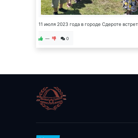
11 июля 2023 года в городе Сдероте встр
—
0