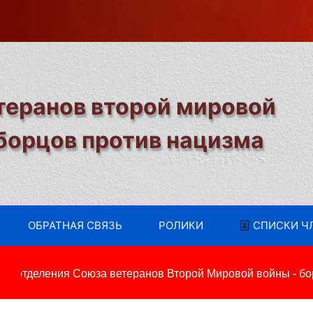
теранов второй мировой
 борцов против нацизма
ОБРАТНАЯ СВЯЗЬ
РОЛИКИ
СПИСКИ Ч
 отделения Союза ветеранов Второй Мировой войны - борц