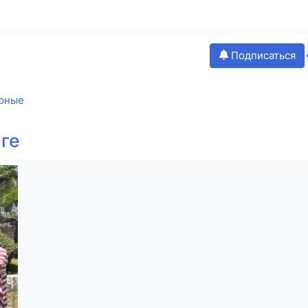
Подписаться
рные
ге