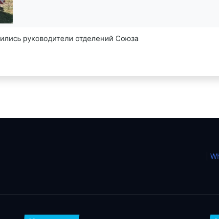
етились руководители отделений Союза
|
Wh