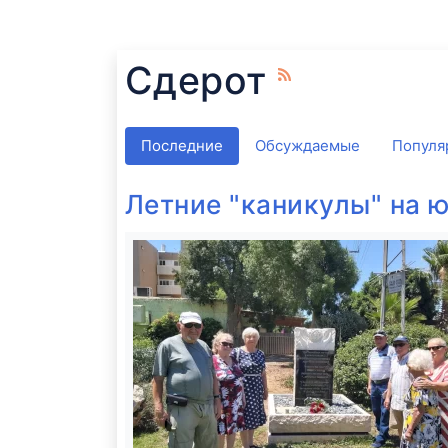
Сдерот
Последние
Обсуждаемые
Популя
Летние "каникулы" на ю