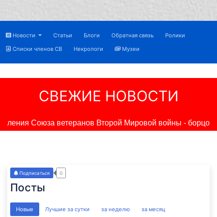
Новости
Статьи
Блоги
Обратная связь
Ролики
Списки членов СВ
Некрологи
Музеи
СВЕЖИЕ НОВОСТИ
еления Союза ветеранов Второй Мировой войны - борцов 
Подписаться
0
Посты
Новые
Лучшие за сутки
за неделю
за месяц