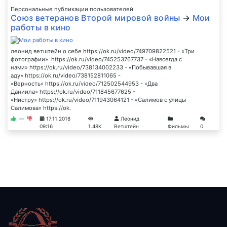
Персональные публикации пользователей
Союз ветеранов Второй мировой войны
→
Мои
работы в кино
леонид ветштейн о себе https://ok.ru/video/749709822521 - «Три
фотографии» https://ok.ru/video/745253767737 - «Навсегда с
нами» https://ok.ru/video/738134002233 - «Побывавшая в
аду» https://ok.ru/video/738152811065 -
«Верность» https://ok.ru/video/712502544953 - «Два
Даниила» https://ok.ru/video/711845677625 -
«Нистру» https://ok.ru/video/711943064121 - «Салимов с улицы
Салимова» https://ok.
—
17.11.2018
Леонид
09:16
1.48K
Ветштейн
Фильмы
0