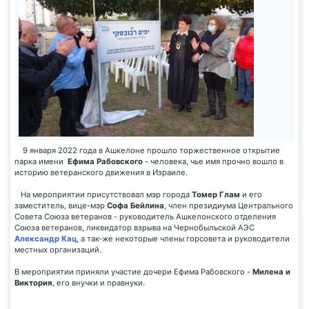
9 января 2022 года в Ашкелоне прошло торжественное открытие
парка имени
Ефима Рабовского
- человека, чье имя прочно вошло в
историю ветеранского движения в Израиле.
На мероприятии присутствовал мэр города
Томер Глам
и его
заместитель, вице-мэр
Софа Бейлина
, член президиума Центрального
Совета Союза ветеранов - руководитель Ашкелонского отделения
Союза ветеранов, ликвидатор взрыва на Чернобыльской АЭС
Александр Кац
, а так-же некоторые члены горсовета и руководители
местных организаций.
В мероприятии приняли участие дочери Ефима Рабовского -
Милена и
Виктория
, его внучки и правнуки.